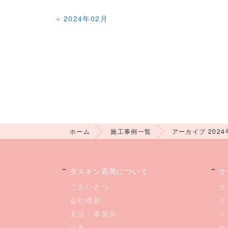
«
2024年02月
ホーム
施工事例一覧
アーカイブ 2024
ダスキン高岡について
サ
ごあいさつ
サ
会社概要
ダ
支店・事業所
ト
沿革
サ