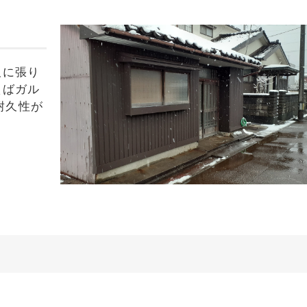
板に張り
えばガル
耐久性が